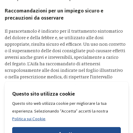
Raccomandazioni per un impiego sicuro e
precauzioni da osservare
Il paracetamolo è indicato per il trattamento sintomatico
del dolore e della febbre e, se utilizzato alle dosi
appropriate, risulta sicuro ed efficace. Un uso non corretto
o il superamento delle dosi consigliate può causare effetti
avversi anche gravi e irreversibili, specialmente a carico
del fegato. L’Aifa ha raccomandato di attenersi
scrupolosamente alle dosi indicate nel foglio illustrativo
o nella prescrizione medica, di rispettare l’intervallo
minimo tra le somministrazioni e di evitare l’uso
concomitante di più prodotti contenenti paracetamolo o
di altre sostanze potenzialmente dannose per il fegato. In
caso di sospetta ingestione eccessiva, è necessario
contattare immediatamente i servizi di emergenza o un
Centro antiveleni, anche in assenza di manifestazioni
cliniche. L’Aifa ha ricordato anche dell’importanza di
segnalare le sospette reazioni avverse per garantire la