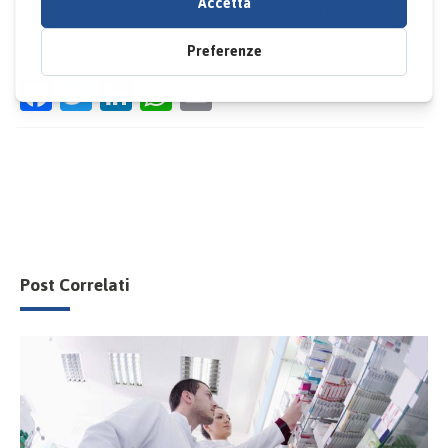
sorveglianza costante della sicurezza dei farmaci e la
protezione della salute pubblica.
Facebook
Twitter
LinkedIn
WhatsApp
Email
Post Correlati