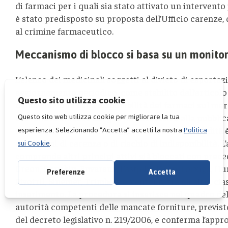
di farmaci per i quali sia stato attivato un intervent
è stato predisposto su proposta dell’Ufficio carenze, 
al crimine farmaceutico.
Meccanismo di blocco si basa su un monito
L’elenco dei medicinali soggetti al divieto di esporta
aggiornamento periodico, come stabilito dall’articolo
dell’evoluzione della disponibilità dei farmaci sul me
è divenuto efficace dal giorno successivo alla pubblic
dell’Aifa, avvenuta il 21 maggio 2026, e la sua validità
condizioni di carenza o di rischio di indisponibilità. L
comprende altri principi attivi già bloccati con prece
Creon, Depakin, Envarsus, Fastjekt, Fiasp, Forxiga, Hu
Rivotril, Sinemet, Trimbow e Ventolin, tra gli altri, ci
inserimento. La procedura si inserisce nel quadro dell
autorità competenti delle mancate forniture, previsto
del decreto legislativo n. 219/2006, e conferma l’appr