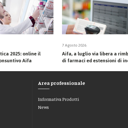
7 Agosto 2026
ca 2025: online il
Aifa, a luglio via libera a rim
onsuntivo Aifa
di farmaci ed estensioni di i
Area professionale
Informativa Prodotti
News