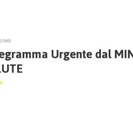
O 2003
legramma Urgente dal MI
LUTE