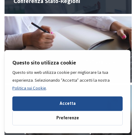
Conferenza Stato-Regioni
Farmacie rurali, erogati 253.797 euro del
Pnrr a 11 esercizi
Cvmp, via libera a medicinale per il